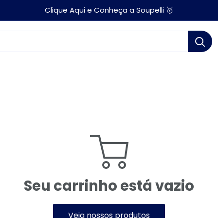
Clique Aqui e Conheça a Soupelli 🥇
Seu carrinho está vazio
Veja nossos produtos